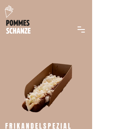
F R I K A N D E L S P E Z I A L